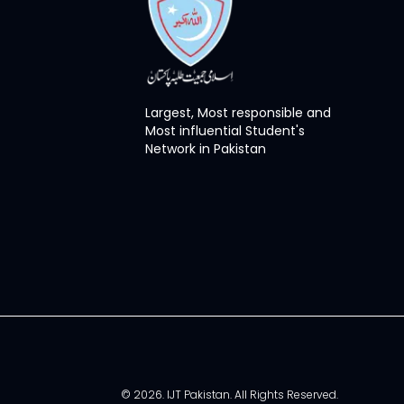
سمیت ملک بھرکے تعلیمی اداروں میں احتجاجی مظاہرے،
سیاہ پٹیاں، تصویری نمائش اور آگاہی ریلیاں منعقد کی جائیں
گی جن میں ہزاروں طلبہ شرکت کریں گے۔ مرکزی
سیکرٹری اطلاعات محمد طیب چوہان نے بتایا کہ یومِ سیاہ کے
موقع پر ناظم اعلیٰ اسلامی جمعیت طلبہ پاکستان حسن بلال
ہاشمی نے خصوصی پیغام جاری کیا ہے، جس میں انہوں نے
Largest, Most responsible and
کہا ہے کہ یہ دن محض احتجاجی علامت نہیں بلکہ ایک فکری
Most influential Student's
Network in Pakistan
تحریک کی عملی جھلک ہے جو یہ پیغام دے رہی ہے کہ
پاکستان کا نوجوان مظلوم فلسطینیوں کے ساتھ کھڑا ہے اور
ظلم کے خلاف کسی صورت خاموش نہیں رہے گا۔ انہوں نے
کہا ہے کہ ہماری جدوجہد باشعور، منظم اور پُرامن ہے جو
صرف نعروں پر نہیں بلکہ فکری بیداری، عملی شعور اور
اجتماعی قوتِ ارادی پر قائم ہے۔ ناظم اعلیٰ نے واضح کیا ہے
کہ ہم اسرائیلی مصنوعات کے مکمل بائیکاٹ کی مہم جاری
رکھے ہوئے ہیں اور والدین، طلبہ، تاجروں اور تمام شہریوں
سے اپیل کرتے ہیں کہ وہ ایسی تمام مصنوعات سے اجتناب
کریں جو اسرائیلی معیشت کو سہارا دیتی ہیں۔ ان کا کہنا
تھا کہ ہم کسی قسم کی توڑ پھوڑ، تشدد یا قانون شکنی کو
تحریک کا حصہ نہیں بننے دیں گے کیونکہ ہماری جدوجہد
آئینی، اخلاقی اور سنجیدہ بنیادوں پر قائم ہے۔ پیغام میں اعلان
©
2026
. IJT Pakistan. All Rights Reserved.