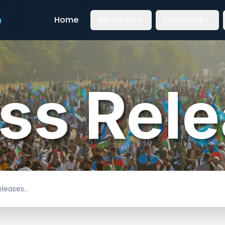
n
Home
About Us
Literature
ss Rel