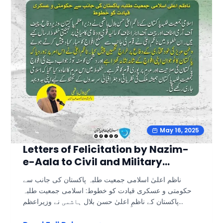
discrimination. Hasan Bilal Hashmi Nazim-e-Aala
(President) Islami Jamiat Talaba Pakistan
#JamiatPk #harvarduniversity
May 16, 2025
Letters of Felicitation by Nazim-
e-Aala to Civil and Military
Leadership
ناظم اعلیٰ اسلامی جمعیت طلبہ پاکستان کی جانب سے
حکومتی و عسکری قیادت کو خطوط: اسلامی جمعیت طلبہ
پاکستان کے ناظمِ اعلیٰ حسن بلال ہاشمی نے وزیراعظم
پاکستان، وزیرِ دفاع، چیف آف آرمی اسٹاف اور چیف آف ایئر