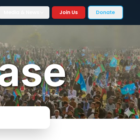
Media & News
Join Us
Donate
ease