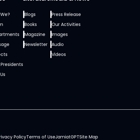
 We?
Blogs
Press Release
am
Books
Our Activities
artments
Magazine
Images
sage
Newsletter
Audio
ects
Videos
 Presidents
 Us
rivacy Policy
Terms of Use
JamiatGPT
Site Map