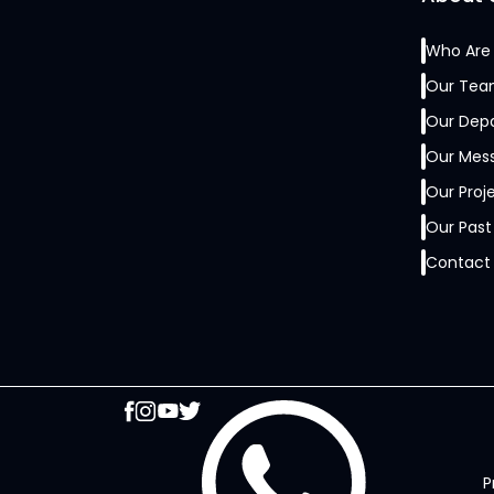
are still in ruins. Jamiat is the only powerful voice in
the country for student issues and union
Who Are
restoration. Jamiat has always raised its voice on
Our Te
student issues and represented the legitimate
rights of students. He expressed these views
Our Dep
during a meeting with the Central President of
Our Mes
Islami Jamiat-e-Talaba Pakistan, Mr. Hassan Bilal
Hashmi, at the central secretariat of Jamiat in
Our Proj
Ichhra. On this occasion, the Secretary-General
Our Past
Brother Osama Ameer briefed him regarding the
future plans and newly launched projects of
Contact
Jamiat.Assistant Secretary Generals Dr. Naveed
Nadir Magsi, Dr. Moaz Saeed, and Dr. Asfandyar
Izzat were also present in the meeting.
P