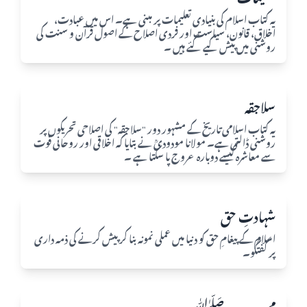
یہ کتاب اسلام کی بنیادی تعلیمات پر مبنی ہے۔ اس میں عبادت،
اخلاق، قانون، سیاست اور فردی اصلاح کے اصول قرآن و سنت کی
روشنی میں پیش کیے گئے ہیں ۔
سلاجقہ
یہ کتاب اسلامی تاریخ کے مشہور دور "سلاجقہ" کی اصلاحی تحریکوں پر
روشنی ڈالتی ہے۔ مولانا مودودیؒ نے بتایا کہ اخلاقی اور روحانی قوت
سے معاشرہ کیسے دوبارہ عروج پا سکتا ہے ۔​
شہادتِ حق
اسلام کے پیغامِ حق کو دنیا میں عملی نمونہ بنا کر پیش کرنے کی ذمہ داری
پر گفتگو۔