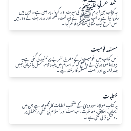
محمد عربی ﷺ
یہ کتاب نبی اکرم ﷺ کی سیرت اور کردار پر مبنی ہے۔ اس میں
بتایا گیا ہے کہ آپ ﷺ نے جہالت، ظلم اور بربریت کے دور میں
کس طرح ایک مثالی معاشرہ قائم کیا ۔
مسئلہ قومیت
اس کتاب میں "قومیت" کے مغربی نظریے پر تنقید کی گئی ہے۔
مولانا مودودیؒ نے واضح کیا کہ اسلام میں بنیاد قوم، نسل یا زبان نہیں
بلکہ ایمان اور امتِ مسلمہ کا رشتہ ہے ۔​
خطبات
یہ کتاب مولانا مودودیؒ کے منتخب خطبات کا مجموعہ ہے جن میں
ایمان، اخلاق، معاشرت، سیاست اور اسلام کی عملی رہنمائی پر
روشنی ڈالی گئی ہے ۔