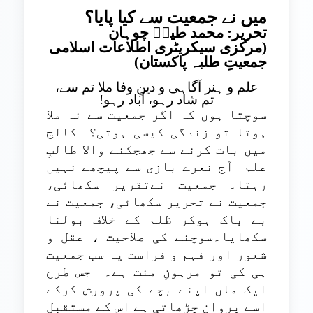
میں نے جمعیت سے کیا پایا؟
تحریر: محمد طیبؔ چوہان
(مرکزی سیکریٹری اطلاعات اسلامی
جمعیتِ طلبہ پاکستان)
علم و ہنر آگاہی و دینِ وفا ملا تم سے،
تم شاد رہو، آباد رہو!
سوچتا ہوں کہ اگر جمعیت سے نہ ملا
ہوتا تو زندگی کیسی ہوتی؟
کالج
میں بات کرنے سے جھجکنے والا طالبِ
علم
آج نعرے بازی سے پیچھے نہیں
رہتا۔ جمعیت نےتقریر سکھائی،
جمعیت نے تحریر سکھائی، جمعیت نے
بے باک ہوکر ظلم کے خلاف بولنا
سکھایا۔سوچنے کی صلاحیت ، عقل و
شعور اور فہم و فراست یہ سب جمعیت
ہی کی تو مرہونِ منت ہے۔
جس طرح
ایک ماں اپنے بچے کی پرورش کرکے
اسے پروان چڑھاتی ہے اس کے مستقبل