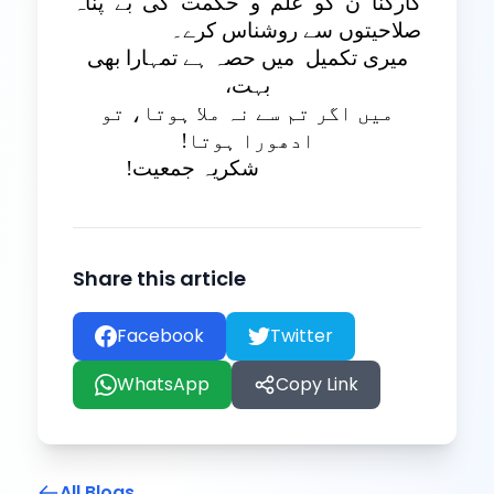
کارکنا ن کو علم و حکمت کی بے پناہ
صلاحیتوں سے روشناس کرے۔
میری تکمیل
میں حصہ ہے تمہارا بھی
بہت،
میں اگر تم سے نہ ملا ہوتا، تو
ادھورا ہوتا!
شکریہ جمعیت!
Share this
article
Facebook
Twitter
WhatsApp
Copy Link
All Blogs