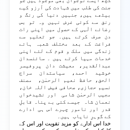
کچھ ایسے نوجوان بھی موجود ہیں جو
جنت کی طلب میں شہادت کی آرزو کیے
بیٹھے ہیں، جنہیں دنیا کی رنگ و
رنق سے کوئی غرض نہیں وہ تو بس
رضائے الٰہی کے حصول میں اپنی رات
دن صرف کرتے ہیں۔ جو تعلیم سے
فراغت کے بعد مختلف شعبہ ہائے
زندگی میں ملک و قوم کے لئے اپنی
خدمات مہیا کرتے ہیں ۔ سائنسدان
عبدالقدیر، معیشت دان پروفیسر
خوشید احمد، سیاستدان سراج
الحق، حافظ نعیم الرحمٰن،
مصنف
نسیم حجازی، صحافی فیض اللہ خان،
مجیب الرحمٰن شامی
اور نشیدخواں
نعمان شاہ
جیسے کئی بے پناہ قابلِ
قدر اور نامور چہرے اس ہی ادارے
کے گوہرِ نایاب
ہیں۔
خدا اس ادارے کو مزید تقویت اور اس کے