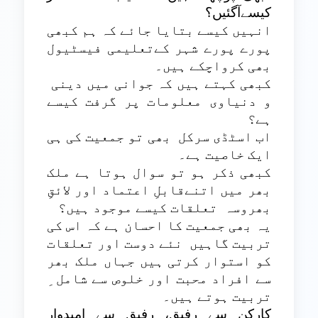
کیسےآگئیں؟
انہیں کیسے بتایا جائے کہ ہم کبھی
پورے پورے شہر کےتعلیمی فیسٹیول
بھی کرواچکے ہیں۔
کبھی کہتے ہیں کہ جوانی میں دینی
و دنیاوی معلومات پر گرفت کیسے
ہے؟
اب اسٹڈی سرکل
بھی تو جمعیت کی ہی
ایک خاصیت ہے۔
کبھی ذکر ہو تو سوال ہوتا ہے ملک
بھر میں اتنےقابلِ اعتماد اور لائقِ
بھروسہ
تعلقات کیسے موجود ہیں؟
یہ بھی جمعیت کا احسان ہے کہ اس کی
تربیت گاہیں
نئے دوست اور تعلقات
کو استوار کرتی ہیں جہاں ملک بھر
سے افراد محبت اور خلوص سے شامل ِ
تربیت ہوتے ہیں۔
کارکن سے رفیق، رفیق سے امیدوارِ