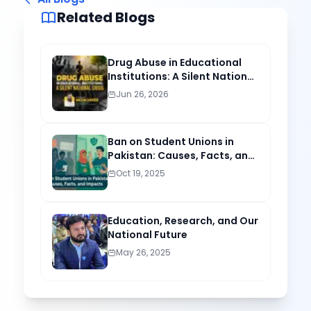
Related Blogs
Drug Abuse in Educational
Institutions: A Silent National
Crisis
Jun 26, 2026
Ban on Student Unions in
Pakistan: Causes, Facts, and
Lasting Impacts
Oct 19, 2025
Education, Research, and Our
National Future
May 26, 2025