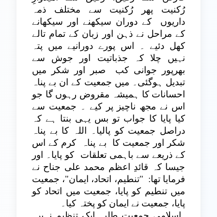
رُکنیت پھر رُکنیت سے مختلف ذمہ
داریوں
کے دوران سیکھنے اور سیکھانے
کے مراحل نے ذہن اور زبان کے تمام تالے
کھل دئیے ۔ اس پورے دورانیے میں پتہ
نہیں چلا کہ جذباتیت اور جوش سے
بھرپور جوانی کب
صبر اور شکر میں
تبدیل ہوگئی۔ میں جمعیت کے ان بے پناہ
احسانات کا ہمیشہ مقروض رہوں گا جو
اس نے مجھ ناچیز پر کیے ۔ جمعیت سے
کیا پایا کا جواب تو بس یہی بنتا ہے کہ
دراصل جمعیت کو پالیا۔ اللہ کا بے پناہ
شکر اور جمعیت کا
بے پناہ
کرم کے اس
کے ذریعے سے باہمی تعلقات
کو پایا۔ اور
جیسا کہ قائدِ اعظم محمد علی جناح نے
فرمایا تھا:
"تنطیم، اتحاد، ایمان"، جمعیت
میں تنطیم کو پایا، جمعیت میں اتحاد کو
پایا، جمعیت نے ایمان کو پختہ کیا۔
اسلامی جمعیتِ طلبہ ایک تنظیم نہیں