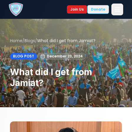
Join Us
Donate
Home
/
Blogs
/
What did I get from Jamiat?
BLOG POST
December 23, 2024
What did I get from
Jamiat?