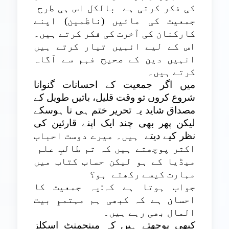
کی فکر کرتی ہے
بالکل اس ہی طرح
جمعیت کی مائیں (ناظمین) اپنے
کارکنان کی آخرت کی فکر کرتے ہیں۔
اس کے لیے انہیں تیار کرتے ہیں
انہیں دین کے صحیح فہم سے آگاہ
کرتے ہیں۔
میں اگر جمعیت کے احسانات گنوانا
شروع کروں تو وقت قلیل، باتیں طویل کے
مصداق شاید یہ تحریر ختم ہی نا ہوسکے
لیکن پھر بھی چند ایک اپنے قارئین کی
نظر کیے دیتے
ہیں۔ میرے دوست احباب
اکثر پوچھتے ہیں کہ تم طالبِ علم
میڈیا کے ہو لیکن حساب کتاب میں
مہارت کیسے رکھتے
ہو؟
جواب ہوتا ہے کہ:یہ جمعیت کا
احسان ہے کہ کبھی ہم مہتممِ بیت
المال بھی رہے ہیں۔
کبھی پوچھتے ہیں کہ مینجمنٹ اسکلز