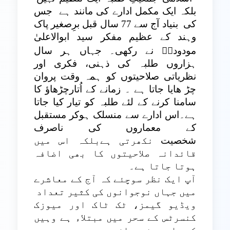
بلکہ ایک مکمل ادارے کی مانند ہے
جس
کی
بنیاد آج سے 77 سال قبل برِصغیر پاک
وہند کے عظیم مفکر سید ابوالاعلیٰ
مودودیؒ نے رکھی۔ جہاں ہر سال
ہزاروں طلبہ کی ذہنی، فکری اور
نظریاتی صلاحیتوں کو ہمہ وقت پروان
چڑ ھایا جاتا ہے ۔ زمانے کے اُتارچڑھاؤ کا
سامنا کرنے کے لئے طلبہ کو تیار کیا جاتا
ہے۔اس ادارے سے منسلک ہوکر مستقبل
کے معماروں کی ناصرف
شخصیت
نکھرتی ہےبلکہ اس میں
قائدانہ صلاحیتوں کا بھی اضافہ
ہوتا جاتا ہے۔
آپ ایک نظر سوچئے کہ آج کے معاشرے
میں جہاں نوجوانوں کی کثیر تعداد
ویڈیو گیمز، ٹک ٹاک اور میوزک
کنسرٹس کے سحر میں مبتلاء ہے وہیں